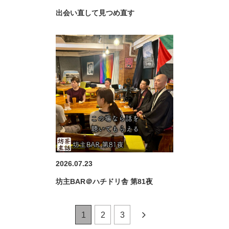
出会い直して見つめ直す
2026.07.23
坊主BAR＠ハチドリ舎 第81夜
1
2
3