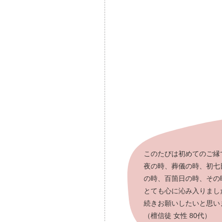
このたびは初めてのご縁
夜の時、葬儀の時、初七
の時、百箇日の時、その
とても心に沁み入りまし
続きお願いしたいと思い
（檀信徒 女性 80代）