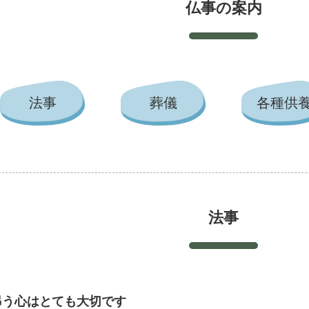
仏事の案内
法事
葬儀
各種供
法事
弔う心はとても大切です