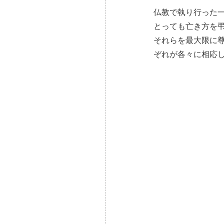
仏教で執り行った
とっても亡き方を
それらを最大限に
ぞれが各々に相応