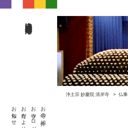
浄土宗 妙慶院 清岸寺
浄土宗 妙慶院 清岸寺
仏事
お知らせ
お寺だより
お寺ブログ
お寺の紹介