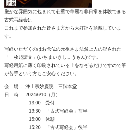
厳かな雰囲気に包まれて荘重で華麗な非日常を体験できる
古式写経会は
これまで参加された皆さま方から大好評を頂戴していま
す。
写経いただくのはお念仏の元祖さま法然上人の記された
「一枚起請文」(いちまいきしょうもん)です。
写経用紙に薄く印刷されている上をなぞるだけですので筆
が苦手という方もご安心ください。
会 場 ： 浄土宗妙慶院 三階本堂
日 時 ： 2024/6/10（月）
13:00 受付
13:30 「古式写経会」前半
15:00 休憩
15:20 「古式写経会」後半