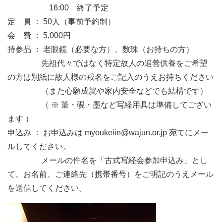
16:00 終了予定
定 員 ： 50人（事前予約制）
会 費 ： 5,000円
持参品 ： 老眼鏡（必要な方）、数珠（お持ちの方）
先祖代々ではなく特定故人の追善供養をご希望
の方は別紙に故人様の戒名をご記入のうえお持ちください
（また心願成就や家内安全などでも結構です）
（ ※ 筆・硯・墨など写経用具は準備してござい
ます ）
申込み ： お申込みは myoukeiin@wajun.or.jp 宛てにメー
ルしてください。
メールの件名を「古式写経会参加申込み」とし
て、お名前、ご連絡先（携帯番号）をご明記のうえメール
を送信してください。