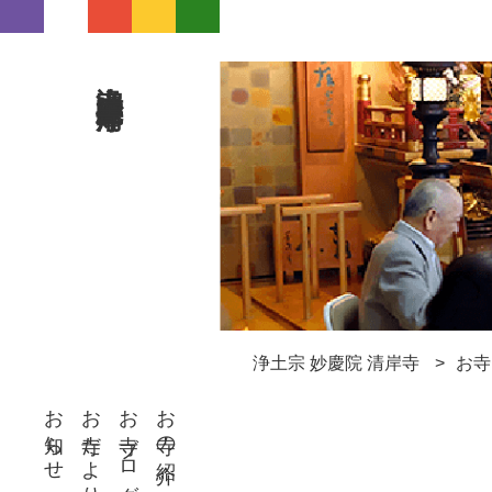
浄土宗 妙慶院 清岸寺
浄土宗 妙慶院 清岸寺
お寺
お知らせ
お寺だより
お寺ブログ
お寺の紹介