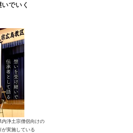
継いでいく
県内浄土宗僧侶向けの
市が実施している