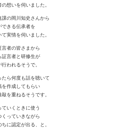
者の想いを伺いました。
進課の岡川知史さんから
ができる伝承者を
いて実情を伺いました。
証言者の皆さまから
ら証言者と研修生が
が行われるそうで。
ったら何度も話を聴いて
稿を作成してもらい
推敲を重ねるそうです。
っていくときに使う
つくっていきながら
のちに認定が出る、と。