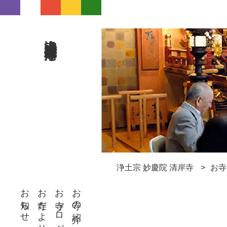
浄土宗 妙慶院 清岸寺
浄土宗 妙慶院 清岸寺
お寺
お知らせ
お寺だより
お寺ブログ
お寺の紹介