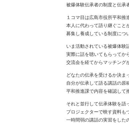
被爆体験伝承者の制度と伝承
１コマ目は広島市役所平和推
本人に代わって語り継ぐこと
募集し養成している制度につ
いま活動されている被爆体験
実際に話を聴いてもらってか
交流会を経てからマッチング
どなたの伝承を受けるか決ま
自分が伝承して語る講話の原
平和推進課で内容を確認して
それと並行して伝承体験を語
プロジェクターで映す資料も
一時間弱の講話の実習をした