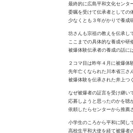
最終的に広島平和文化センタ
委嘱を受けて伝承者としての
少なくとも３年がかりで養成
坊さんも宗祖の教えを伝承し
ここまでの具体的な養成や研
被爆体験伝承者の養成の話に
２コマ目は昨年４月に被爆体
先年亡くなられた川本省三さ
被爆体験を伝承された井上つ
なぜ被爆者の証言を受け継い
応募しようと思ったのかを聴
依頼したらセンターから推薦
小学生のころから平和に関し
高校生平和大使を経て被爆者