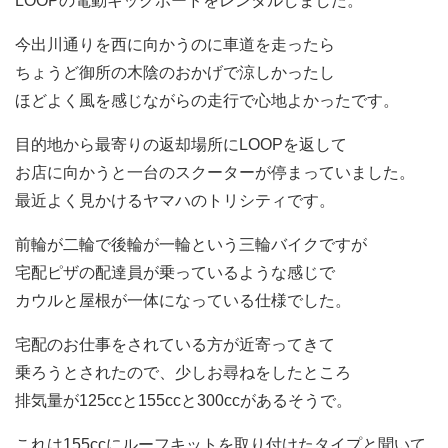
LOOPの電動キックボードをレンタルしました。
今出川通りを西に向かうのに車道を走ったら
ちょうど御所の木陰のおかげで涼しかったし
ほどよく風を感じながらの走行で心地よかったです。
目的地から最寄りの返却場所にLOOPを返して
お店に向かうと一台のスクーターが停まっていました。
最近よく見かけるヤマハのトリシティです。
前輪が二輪で後輪が一輪という三輪バイクですが
宅配ピザの配達員が乗っているような感じで
カウルと屋根が一体になっている仕様でした。
宅配のお仕事をされている方が近寄ってきて
乗ろうとされたので、少しお尋ねをしたところ
排気量が125ccと155ccと300ccがあるそうで。
これは155ccにルーフキットを取り付けたタイプと聞いて