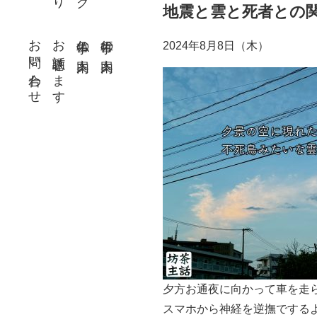
地震と雲と死者との
お問い合わせ
お話聴きます
仏事の案内
行事の案内
2024年8月8日（木）
夕方お通夜に向かって車を走
スマホから神経を逆撫でする