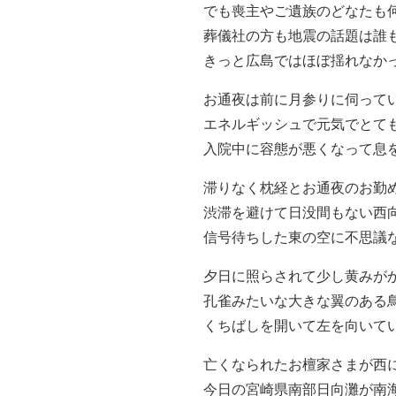
でも喪主やご遺族のどなたも
葬儀社の方も地震の話題は誰
きっと広島ではほぼ揺れなか
お通夜は前に月参りに伺って
エネルギッシュで元気でとて
入院中に容態が悪くなって息
滞りなく枕経とお通夜のお勤
渋滞を避けて日没間もない西
信号待ちした東の空に不思議
夕日に照らされて少し黄みが
孔雀みたいな大きな翼のある
くちばしを開いて左を向いて
亡くなられたお檀家さまが西
今日の宮崎県南部日向灘が南