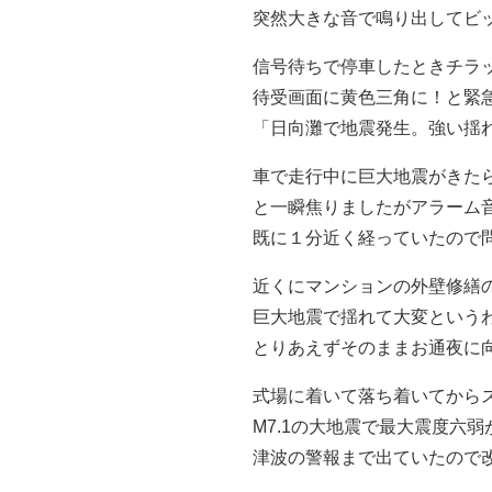
突然大きな音で鳴り出してビ
信号待ちで停車したときチラ
待受画面に黄色三角に！と緊
「日向灘で地震発生。強い揺
車で走行中に巨大地震がきた
と一瞬焦りましたがアラーム
既に１分近く経っていたので
近くにマンションの外壁修繕
巨大地震で揺れて大変という
とりあえずそのままお通夜に
式場に着いて落ち着いてから
M7.1の大地震で最大震度六
津波の警報まで出ていたので