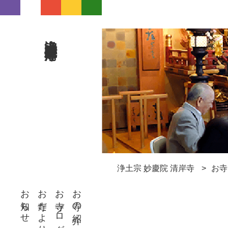
浄土宗 妙慶院 清岸寺
浄土宗 妙慶院 清岸寺
お寺
お知らせ
お寺だより
お寺ブログ
お寺の紹介