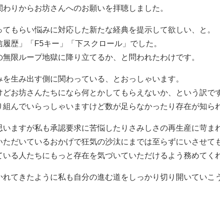
関わりからお坊さんへのお願いを拝聴しました。
ってもらい悩みに対応した新たな経典を提示して欲しい、と。
信履歴」「F5キー」「下スクロール」でした。
の無限ループ地獄に降り立てるか、と問われたわけです。
みを生み出す側に関わっている、とおっしゃいます。
けどお坊さんたちになら何とかしてもらえないか、という訳で
り組んでいらっしゃいますけど数が足らなかったり存在が知ら
思いますが私も承認要求に苦悩したりさみしさの再生産に苛ま
いただいているおかげで狂気の沙汰にまでは至らずにいさせて
ている人たちにもっと存在を気づいていただけるよう務めてく
かれてきたように私も自分の進む道をしっかり切り開いていこ