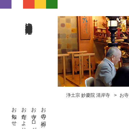
浄土宗 妙慶院 清岸寺
浄土宗 妙慶院 清岸寺
お寺
お知らせ
お寺だより
お寺ブログ
お寺の紹介