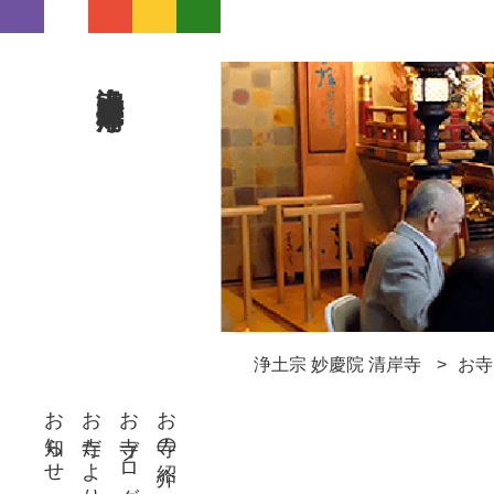
浄土宗 妙慶院 清岸寺
浄土宗 妙慶院 清岸寺
お寺
お知らせ
お寺だより
お寺ブログ
お寺の紹介