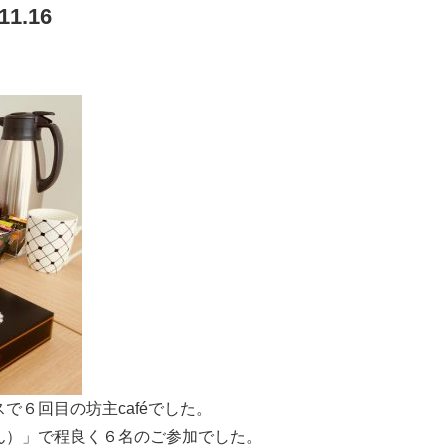
1.16
で６回目の坊主caféでした。
ん）」で程良く６名のご参加でした。