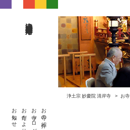
浄土宗 妙慶院 清岸寺
浄土宗 妙慶院 清岸寺
お寺
お知らせ
お寺だより
お寺ブログ
お寺の紹介