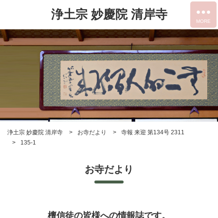
浄土宗 妙慶院 清岸寺
浄土宗 妙慶院 清岸寺
お寺だより
寺報 来迎 第134号 2311
135-1
お寺だより
檀信徒の皆様への情報誌です。