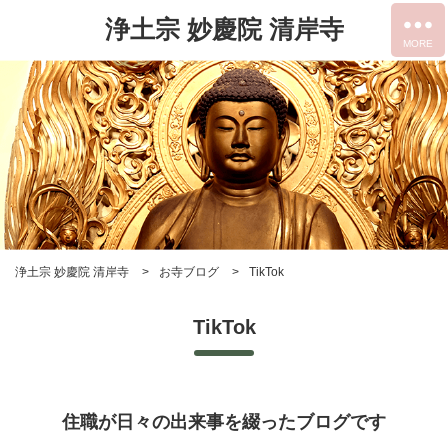
浄土宗 妙慶院 清岸寺
浄土宗 妙慶院 清岸寺
お寺ブログ
TikTok
TikTok
住職が日々の出来事を綴ったブログです