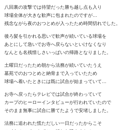
八回裏の攻撃では待望だった勝ち越し点も入り
球場全体が大きな歓声に包まれたのですが…
残念ながら夜のおつとめが入ったため時間切れでした。
後ろ髪を引かれる思いで歓声が続いている球場を
あとにして急いでお寺へ戻らないといけなくなり
なんとも名残惜しさいっぱいの帰路となりました。
土曜日だったため朝から法務が続いていたうえ
墓苑でのおつとめと納骨まで入っていたため
球場へ着いたときには既に試合が始まっていて…
お寺へ戻ったらテレビでは試合が終わっていて
カープのヒーローインタビューが行われていたので
そのまま無事に試合に勝てたようで安堵しました。
法務に追われた慌ただしい一日だったからこそ