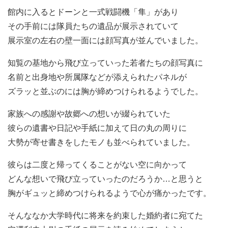
館内に入るとドーンと一式戦闘機「隼」があり
その手前には隊員たちの遺品が展示されていて
展示室の左右の壁一面には顔写真が並んでいました。
知覧の基地から飛び立っていった若者たちの顔写真に
名前と出身地や所属隊などが添えられたパネルが
ズラッと並ぶのには胸が締めつけられるようでした。
家族への感謝や故郷への想いが綴られていた
彼らの遺書や日記や手紙に加えて日の丸の周りに
大勢が寄せ書きをしたモノも並べられていました。
彼らは二度と帰ってくることがない空に向かって
どんな想いで飛び立っていったのだろうか…と思うと
胸がギュッと締めつけられるようで心が痛かったです。
そんななか大学時代に将来を約束した婚約者に宛てた