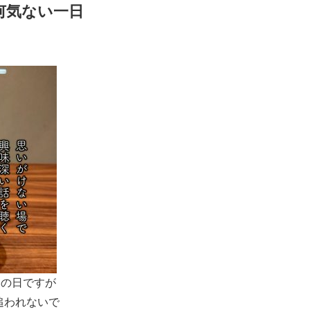
何気ない一日
道の日ですが
追われないで