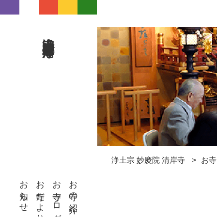
浄土宗 妙慶院 清岸寺
浄土宗 妙慶院 清岸寺
お寺
お知らせ
お寺だより
お寺ブログ
お寺の紹介