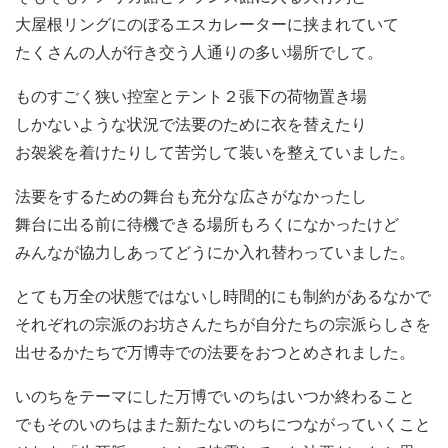
大屋根リングにのぼるエスカレーターに挟まれていて
たくさんの人が行き交う人通りの多い場所でして。
ものすごく狭い控室とテント２張下の荷物置き場
しかないような状況で法要のために衣を替えたり
お袈裟を着けたりして苦労して装いを整えていました。
法要をするための舞台も充分な広さがなかったし
舞台に出る前に待機できる場所もろくになかったけど
みんなが協力しあってどうにか入れ替わっていました。
とても万全の状態ではないし時間的にも制約があるなかで
それぞれの宗派のお坊さんたちが自分たちの宗派らしさを
出せるかたちで万博寺での法要をおつとめされました。
いのちをテーマにした万博でいのちはいつか終わること
でもそのいのちはまた新たないのちにつながっていくこと