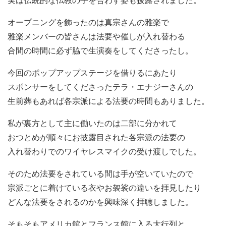
実は伝統的な仏教の手を合わす姿も披露されました。
オープニングを飾ったのは真宗さんの雅楽で
雅楽メンバーの皆さんは法要や催しが入れ替わる
合間の時間に必ず脇で生演奏をしてくださったし。
今回のポップアップステージを借りるにあたり
スポンサーをしてくださったテラ・エナジーさんの
生前葬もあれば各宗派による法要の時間もありました。
私が裏方として主に働いたのは二部に分かれて
おつとめが順々にお披露目された各宗派の法要の
入れ替わりでのワイヤレスマイクの受け渡しでした。
そのため法要をされている間は手が空いていたので
宗派ごとに着けている衣やお袈裟の違いを拝見したり
どんな法要をされるのかを興味深く拝聴しました。
そもそもアメリカ館とフランス館に入る大行列と