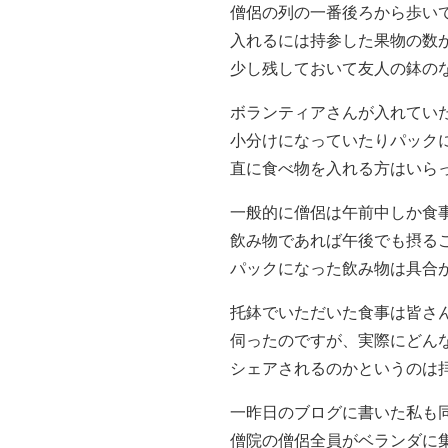
僧侶の列の一番後ろから歩い
入れるには持参した果物の数
少し残しておいて友人の鉢の
ボランティアさんが入れてい
小分けになっていたりパック
直に食べ物を入れる方はいら
一般的に僧侶は午前中しか食
飲み物であれば午後でも摂る
パックになった飲み物は具合
托鉢でいただいた食事は皆さ
伺ったのですが、実際にどん
シェアされるのかというのは
一昨日のブログに書いた私も
僧院の僧侶全員がベランダに