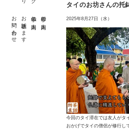
タイのお坊さんの托
お問い合わせ
お話聴きます
仏事の案内
行事の案内
2025年8月27日（水）
今回のタイ滞在では友人がタ
おかげでタイの僧侶が修行し