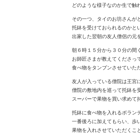
どのような様子なのか生で触
その一つ、タイのお坊さんが
托鉢を受けておられるのかと
出家した翌朝の友人僧侶の元
朝６時１５分から３０分の間
お師匠さまが教えてくださっ
食べ物をタンブンさせていた
友人が入っている僧院は王宮
僧院の敷地内を巡って托鉢を
スーパーで果物を買い求めて
托鉢に食べ物を入れるボラン
一番後ろに加えてもらい、歩
果物を入れさせていただくこ