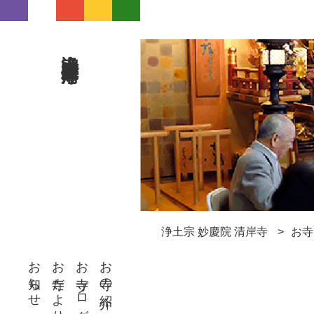
浄土宗 妙慶院 清岸寺
浄土宗 妙慶院 清岸寺
お寺
お知らせ
お寺だより
お寺ブログ
お寺の紹介