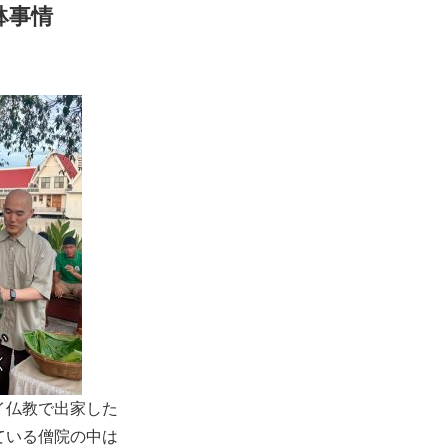
鉢事情
イ仏教で出家した
ている僧院の中は