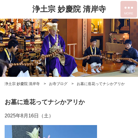
浄土宗 妙慶院 清岸寺
浄土宗 妙慶院 清岸寺
お寺ブログ
お墓に造花ってナシかアリか
お墓に造花ってナシかアリか
2025年8月16日（土）