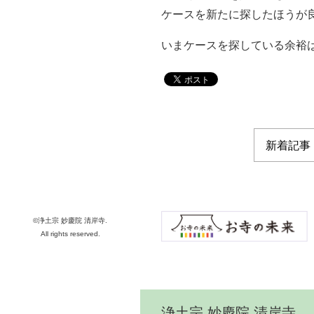
ケースを新たに探したほうが
いまケースを探している余裕
©浄土宗 妙慶院 清岸寺.
All rights reserved.
浄土宗 妙慶院 清岸寺