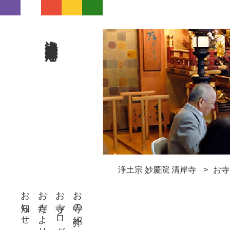
浄土宗 妙慶院 清岸寺
浄土宗 妙慶院 清岸寺
お寺
お知らせ
お寺だより
お寺ブログ
お寺の紹介