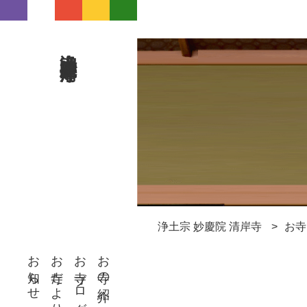
浄土宗 妙慶院 清岸寺
浄土宗 妙慶院 清岸寺
お寺
お知らせ
お寺だより
お寺ブログ
お寺の紹介