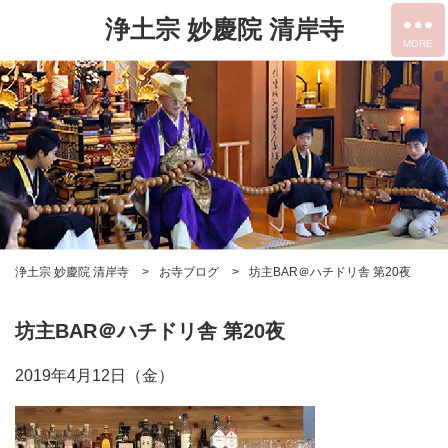
浄土宗 妙慶院 清岸寺
浄土宗 妙慶院 清岸寺
お寺ブログ
坊主BAR＠ハチドリ舎 第20夜
坊主BAR＠ハチドリ舎 第20夜
2019年4月12日（金）