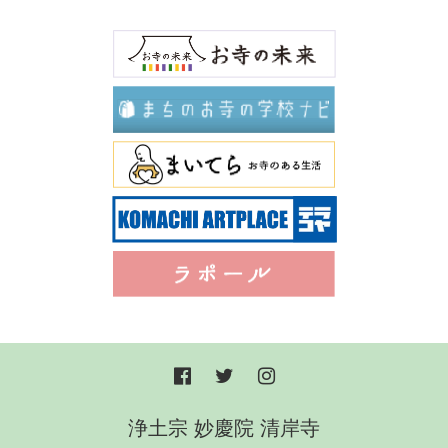
浄土宗 妙慶院 清岸寺