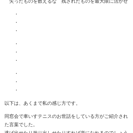
失ったものを数えるな 残されたものを最大限に活かせ
・
・
・
・
・
・
・
・
・
以下は、あくまで私の感じ方です。
同窓会で車いすテニスのお世話をしている方がご紹介され
た言葉でした。
逃げ出せたり放り出しせたりすれば楽になれるのでしょう