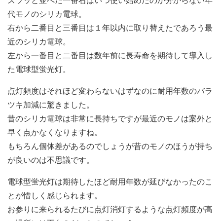
ズラッと並べた一番右はいつ使い始めたのか分からない年
代モノのシリカ電球。
右から二番目と三番目は１年以内に取り替えたであろう最
近のシリカ電球。
左から一番目と二番目は数年前に長寿命を期待して導入し
た電球型蛍光灯。
点灯頻度はそれほど変わらないはずなのに耐用年数のバラ
ツキ加減に驚きました。
昔のシリカ電球は非常に長持ちですが最近のモノは案外と
早く点かなくなりますね。
もちろん個体差があるのでしょうが昔のモノのほうが持ち
が良いのは不思議です。
電球型蛍光灯は期待したほど耐用年数が延びなかったのこ
とが惜しく感じられます。
お参りに来られるたびに点灯消灯するような点灯頻度が高