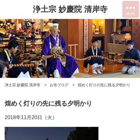
浄土宗 妙慶院 清岸寺
浄土宗 妙慶院 清岸寺
お寺ブログ
煌めく灯りの先に残る夕明かり
煌めく灯りの先に残る夕明かり
2018年11月20日（火）