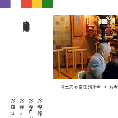
浄土宗 妙慶院 清岸寺
浄土宗 妙慶院 清岸寺
お寺
お知らせ
お寺だより
お寺ブログ
お寺の紹介