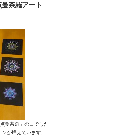
点曼荼羅アート
 天点曼荼羅」の日でした。
ジョンが増えています。