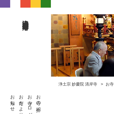
浄土宗 妙慶院 清岸寺
浄土宗 妙慶院 清岸寺
お寺
お知らせ
お寺だより
お寺ブログ
お寺の紹介