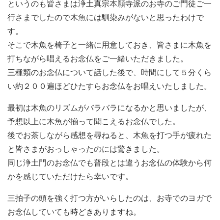
というのも皆さまは浄土真宗本願寺派のお寺のご門徒ご一
行さまでしたので木魚には馴染みがないと思ったわけで
す。
そこで木魚を椅子と一緒に用意しておき、皆さまに木魚を
打ちながら唱えるお念仏をご一緒いただきました。
三種類のお念仏について話した後で、時間にして５分くら
い約２００遍ほどひたすらお念仏をお唱えいたしました。
最初は木魚のリズムがバラバラになるかと思いましたが、
予想以上に木魚が揃って聞こえるお念仏でした。
後でお茶しながら感想を尋ねると、木魚を打つ手が疲れた
と皆さまがおっしゃったのには驚きました。
同じ浄土門のお念仏でも普段とは違うお念仏の体験から何
かを感じていただけたら幸いです。
三拍子の頭を強く打つ方がいらしたのは、お寺でのヨガで
お念仏していても時どきありますね。