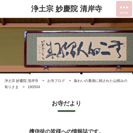
浄土宗 妙慶院 清岸寺
浄土宗 妙慶院 清岸寺
お寺ブログ
賑わいの裏側に残された山積みの
有りさま
180504
お寺だより
檀信徒の皆様への情報誌です。