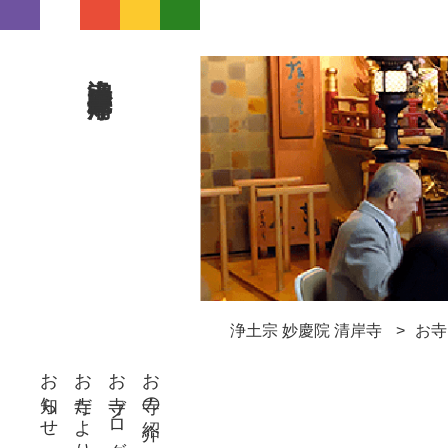
浄土宗 妙慶院 清岸寺
浄土宗 妙慶院 清岸寺
お寺
お知らせ
お寺だより
お寺ブログ
お寺の紹介