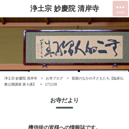
浄土宗 妙慶院 清岸寺
浄土宗 妙慶院 清岸寺
お寺ブログ
貧困のなかの子どもたち【臨床仏
教公開講座 第４講】
171128
お寺だより
檀信徒の皆様への情報誌です。