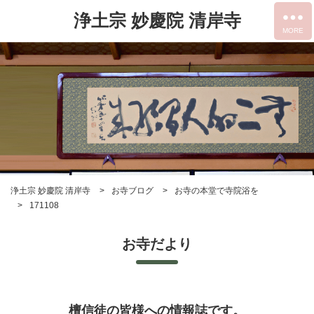
浄土宗 妙慶院 清岸寺
浄土宗 妙慶院 清岸寺
お寺ブログ
お寺の本堂で寺院浴を
171108
お寺だより
檀信徒の皆様への情報誌です。