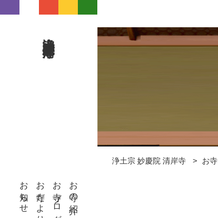
浄土宗 妙慶院 清岸寺
浄土宗 妙慶院 清岸寺
お寺
お知らせ
お寺だより
お寺ブログ
お寺の紹介