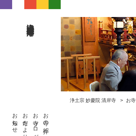
浄土宗 妙慶院 清岸寺
浄土宗 妙慶院 清岸寺
お寺
お知らせ
お寺だより
お寺ブログ
お寺の紹介