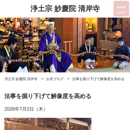
浄土宗 妙慶院 清岸寺
浄土宗 妙慶院 清岸寺
お寺ブログ
法事を掘り下げて解像度を高める
法事を掘り下げて解像度を高める
2026年7月2日（木）